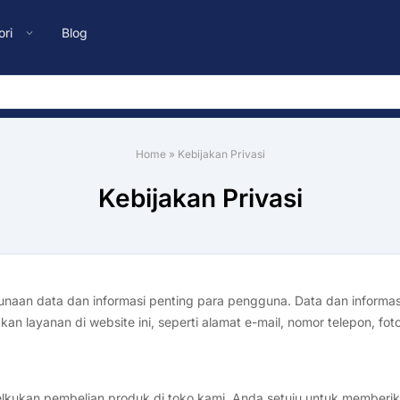
ori
Blog
Home
»
Kebijakan Privasi
Kebijakan Privasi
unaan data dan informasi penting para pengguna. Data dan informas
layanan di website ini, seperti alamat e-mail, nomor telepon, foto,
kukan pembelian produk di toko kami, Anda setuju untuk memberika